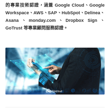
的專業技術認證，涵蓋 Google Cloud、Google
Workspace、AWS、SAP、HubSpot、Delinea、
Asana、monday.com、Dropbox Sign、
GoTrust 等專業顧問服務認證。