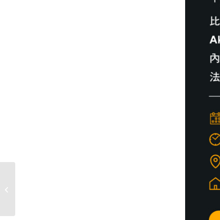
Asana 功能更新！
What’s New in Asana
May 2024