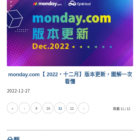
monday.com【 2022・十二月】版本更新，圖解一次
看懂
2022-12-27
«
‹
9
10
11
12
›
頁面 11 / 12