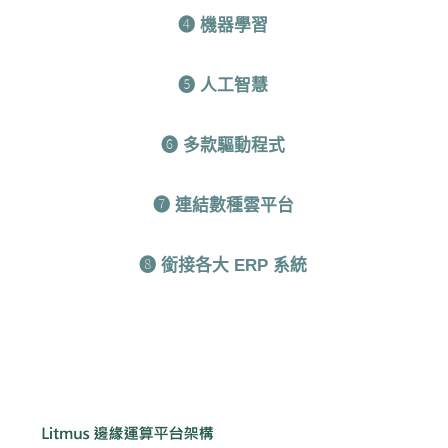
❹ 機器學習
❺ 人工智慧
❻ 多款驅動程式
❼ 連結數種雲平台
❽ 銜接各大 ERP 系統