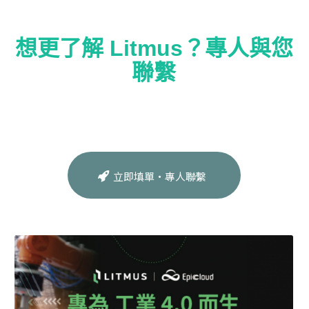
想更了解 Litmus？專人與您
聯繫
立即填單・專人聯繫