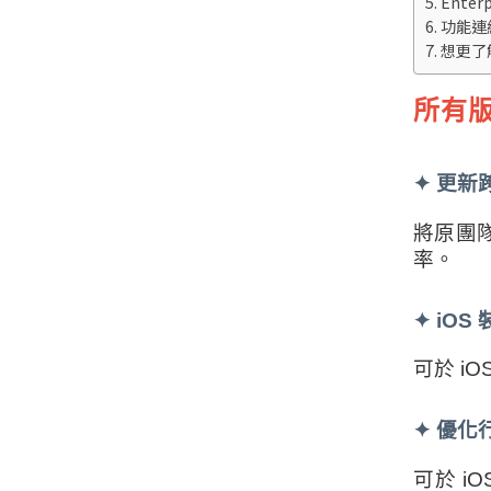
Ente
功能連
想更了解
所有
✦
更新
將原團
率。
✦
iOS
可於 
✦
優化
可於 i