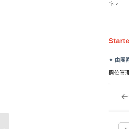
率。
Star
✦
由團
欄位管
2025.08.13 Google 實體
研討會：智慧零售的技