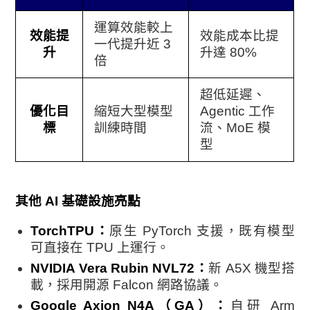
運算效能較上
效能提
效能成本比提
一代提升近 3
升
升達 80%
倍
超低延遲、
優化目
縮短大型模型
Agentic 工作
標
訓練時間
流、MoE 模
型
其他 AI 基礎設施亮點
TorchTPU：
原生 PyTorch 支援，既有模型
可直接在 TPU 上運行。
NVIDIA Vera Rubin NVL72：
新 A5X 機型搭
載，採用開源 Falcon 網路協議。
Google Axion N4A（GA）：
自研 Arm