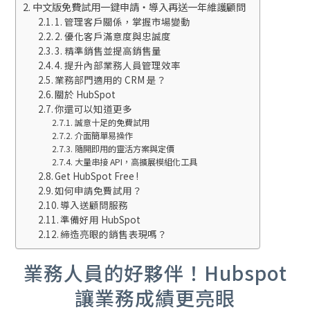
中文版免費試用一鍵申請・導入再送一年維護顧問
1. 管理客戶關係，掌握市場變動
2. 優化客戶滿意度與忠誠度
3. 精準銷售並提高銷售量
4. 提升內部業務人員管理效率
業務部門適用的 CRM 是？
關於 HubSpot
你還可以知道更多
誠意十足的免費試用
介面簡單易操作
隨開即用的靈活方案與定價
大量串接 API，高擴展模組化工具
Get HubSpot Free !
如何申請免費試用？
導入送顧問服務
準備好用 HubSpot
締造亮眼的銷售表現嗎？
業務人員的好夥伴！Hubspot
讓業務成績更亮眼