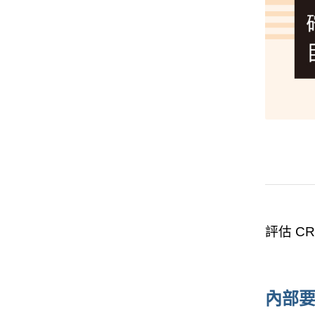
評估 C
內部