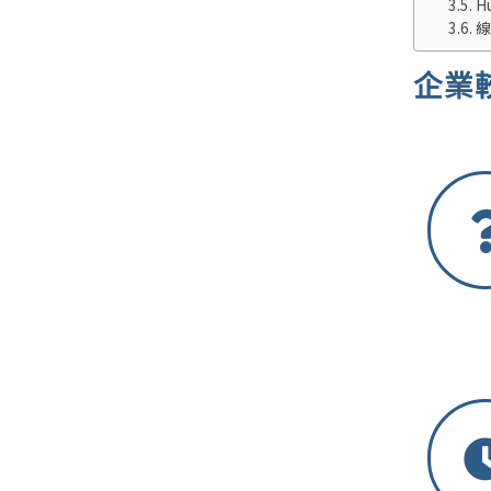
H
線
企業