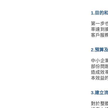
1.目的
第一步
率達到
客戶服
2.預算
中小企業
部份問
造成效
本效益
3.建
對於整