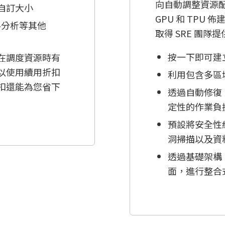
向自動調整資源
自訂大小
GPU 和 TPU
料分析等其他
取得 SRE 團隊
按一下即可建
在調度資源時有
以使用續用折扣
利用包含多區
扣還能為您省下
透過自動修復
定性的作業負
預設將安全性
洞掃描以及資
透過基礎架構、應
面，進行整合式 S