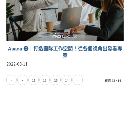
Asana ❸｜打造團隊工作空間！從各個視角出發看專
案
2022-08-11
«
‹
11
12
13
14
›
頁面 13 / 14