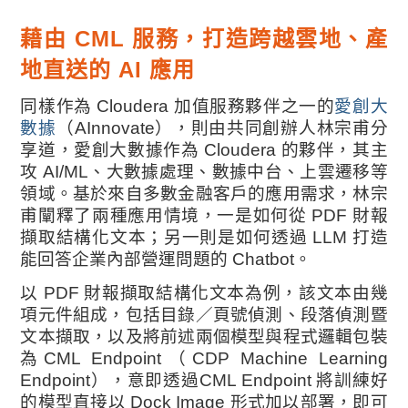
藉由 CML 服務，打造跨越雲地、產
地直送的 AI 應用
同樣作為 Cloudera 加值服務夥伴之一的
愛創大
數據
（AInnovate），則由共同創辦人林宗甫分
享道，愛創大數據作為 Cloudera 的夥伴，其主
攻 AI/ML、大數據處理、數據中台、上雲遷移等
領域。基於來自多數金融客戶的應用需求，林宗
甫闡釋了兩種應用情境，一是如何從 PDF 財報
擷取結構化文本；另一則是如何透過 LLM 打造
能回答企業內部營運問題的 Chatbot。
以 PDF 財報擷取結構化文本為例，該文本由幾
項元件組成，包括目錄／頁號偵測、段落偵測暨
文本擷取，以及將前述兩個模型與程式邏輯包裝
為CML Endpoint（CDP Machine Learning
Endpoint），意即透過CML Endpoint 將訓練好
的模型直接以 Dock Image 形式加以部署，即可